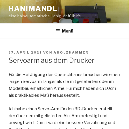
Zum
HANIMANDL
Inhalt
eine halbautomatische Honig-Abfüllhilfe
springen
Menü
VERÖFFENTLICHT
17. APRIL 2021
VON
AHOLZHAMMER
AM
Servoarm aus dem Drucker
Für die Betätigung des Quetschhahns brauchen wir einen
langen Servoarm, länger als die mitgelieferten oder im
Modellbau erhältlichen Arme. Für mich haben sich 10cm
als praktikables Maß herausgestellt.
Ich habe einen Servo-Arm für den 3D-Drucker erstellt,
der über den mitgelieferten Alu-Arm befestigt und
bewegt wird. Damit wird eine bessere Verzahnung und