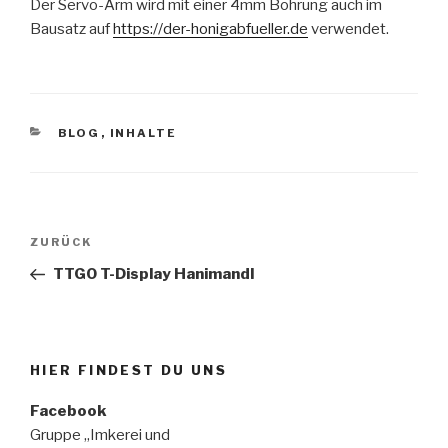
Der Servo-Arm wird mit einer 4mm Bohrung auch im
Bausatz auf
https://der-honigabfueller.de
verwendet.
KATEGORIEN
BLOG
,
INHALTE
Beitragsnavigation
Vorheriger
ZURÜCK
Beitrag
TTGO T-Display Hanimandl
HIER FINDEST DU UNS
Facebook
Gruppe „Imkerei und