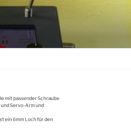
le mit passender Schraube
r und Servo-Arm und
ist ein 6mm Loch für den