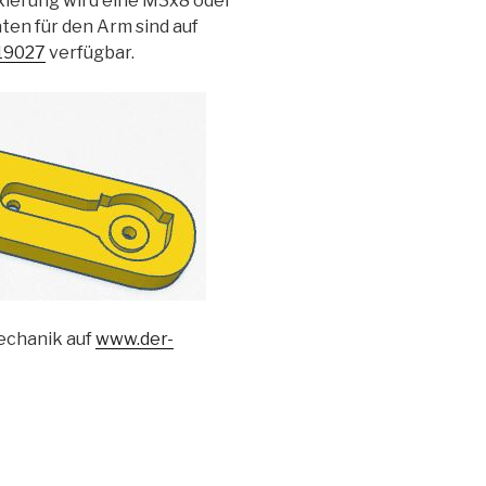
ixierung wird eine M3x8 oder
en für den Arm sind auf
819027
verfügbar.
echanik auf
www.der-