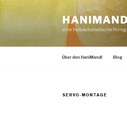
Zum
Inhalt
HANIMAN
springen
eine halbautomatische Honig-
Über den HaniMandl
Blog
SERVO-MONTAGE